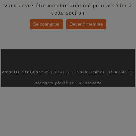
Vous devez être membre autorisé pour accéder à
cette section
Se connecter
Devenir membre
Propulsé par GuppY
© 2004-2021
Sous Licence Libre CeCILL
Document généré en 0.03 seconde