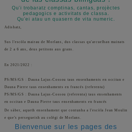
Qu'i trobaratz comptinas, cantas, projèctes
pedagogics e activitats de classa.
Qu'ei atau un quasern de vita numeric.
Adishatz,
Sus l'escòla mairau de Morlans, dus classas qu'arcuelhan mainats
de 2 a 6 ans, deus petitons aus grans.
En 2021/2022 :
PS/MS/GS :
Dauna Lajus-Cossou
taus ensenhaments en
occitan
e
Dauna Pierre
taus ensenhaments en
francés (referenta)
PS/MS/GS :
Dauna Lajus-Cossou (referenta) taus ensenhaments
en occitan e Dauna Pierre taus ensenhaments en francés
De sàber, aqueth ensenhament que contunha a l'escòla Jean Moulin
e que's persegueish au colègi de Morlans.
Bienvenue sur les pages des