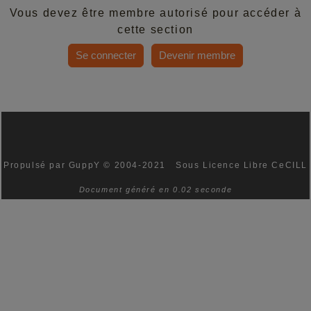
Vous devez être membre autorisé pour accéder à
cette section
Se connecter
Devenir membre
Propulsé par GuppY
© 2004-2021
Sous Licence Libre CeCILL
Document généré en 0.02 seconde