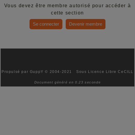
Vous devez être membre autorisé pour accéder à
cette section
Se connecter
Devenir membre
Propulsé par GuppY
© 2004-2021
Sous Licence Libre CeCILL
Document généré en 0.23 seconde