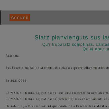
Accueil
Siatz planvienguts sus la
Qu'i trobaratz comptinas, cantas
Qu'ei atau u
Adishatz,
Sus l'escòla mairau de Morlans, dus classas qu'arcuelhan mainats de
En 2021/2022 :
PS/MS/GS :
Dauna Lajus-Cossou
taus ensenhaments en
occitan
e D
PS/MS/GS :
Dauna Lajus-Cossou (referenta) taus ensenhaments en 
De sàber, aqueth ensenhament que contunha a l'escòla Jean Moulin 